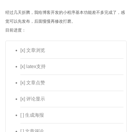
归档
经过几天折腾，我给博客开发的小程序基本功能差不多完成了，感
更多
觉可以先发布，后面慢慢再修改打磨。
友链
目前进度：
留言
关于
[x] 文章浏览
[x] latex支持
[x] 文章点赞
[x] 评论显示
[ ] 生成海报
[ ] 文章评论