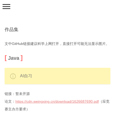
作品集
文中GitHub链接建议科学上网打开，直接打开可能无法显示图片。
Java
首页
分类
AI自习
生活
技术
链接：暂未开源
LeetCode刷题
论文：
https://cdn.weingxing.cn/download/1626687690.pdf
（应竞
机器学习笔记
赛主办方要求）