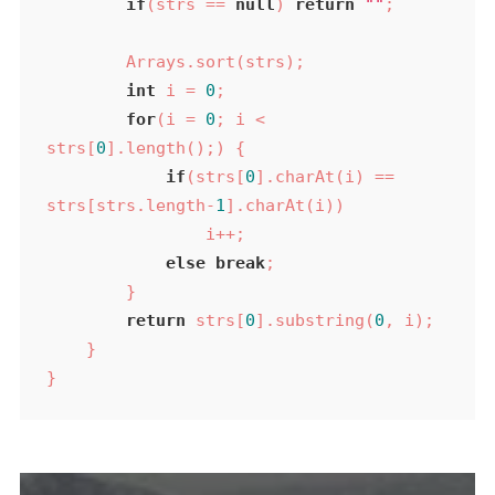
if
(strs == 
null
) 
return
""
;

        Arrays.sort(strs);

int
 i = 
0
;

for
(i = 
0
; i < 
strs[
0
].length();) {

if
(strs[
0
].charAt(i) == 
strs[strs.length-
1
].charAt(i))

                i++;

else
break
;

        }

return
 strs[
0
].substring(
0
, i);

    }

}