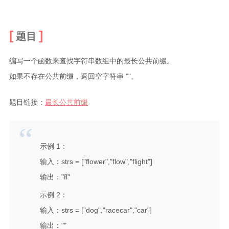
归档
更多
题目
友链
编写一个函数来查找字符串数组中的最长公共前缀。
留言
如果不存在公共前缀，返回空字符串 ""。
关于
题目链接：
最长公共前缀
示例 1：
输入：strs = ["flower","flow","flight"]
输出："fl"
示例 2：
输入：strs = ["dog","racecar","car"]
输出：""